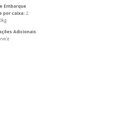
de Embarque
 por caixa:
2
0kg
ações Adicionais
rvice