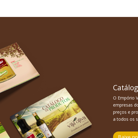
Catálog
O Empório V
empresas do
preços e pr
a todos os 
Baixe n