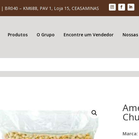
| BR040 – KM688, PAV 1, Loja 15, CEASAMINAS
Produtos
O Grupo
Encontre um Vendedor
Nossas
Ame
Chu
Marca: