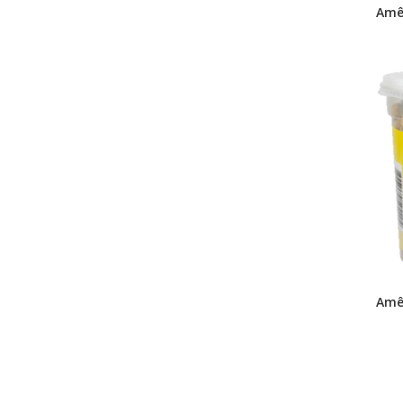
Amê
Amê