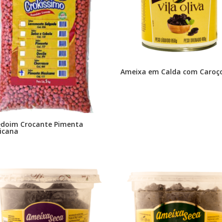
Ameixa em Calda com Caroç
doim Crocante Pimenta
icana