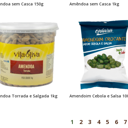
ndoa sem Casca 150g
Amêndoa sem Casca 1kg
ndoa Torrada e Salgada 1kg
Amendoim Cebola e Salsa 10
1
2
3
4
5
6
7