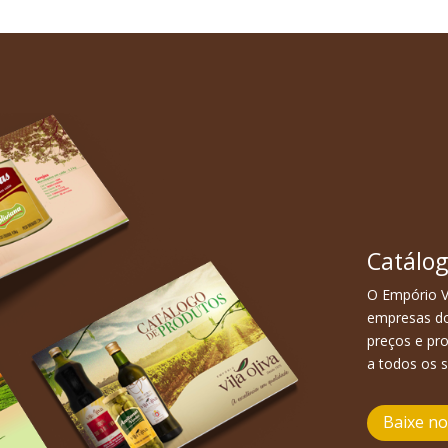
Catálog
O Empório V
empresas do
preços e pr
a todos os 
Baixe n