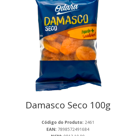
Damasco Seco 100g
Código do Produto:
2461
EAN:
7898572491684