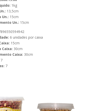
quido:
1kg
Un.:
13,5cm
 Un.:
15cm
mento Un.:
15cm
896550594942
dade:
6 unidades por caixa
Caixa:
15cm
 Caixa:
30cm
mento Caixa:
30cm
7
as:
7