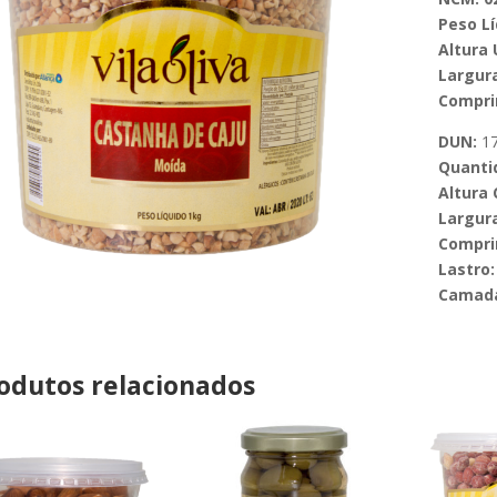
Peso Lí
Altura 
Largura
Compri
DUN:
17
Quanti
Altura 
Largura
Compri
Lastro:
Camad
odutos relacionados