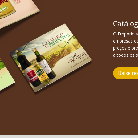
Catálog
O Empório V
empresas do
preços e pr
a todos os 
Baixe n