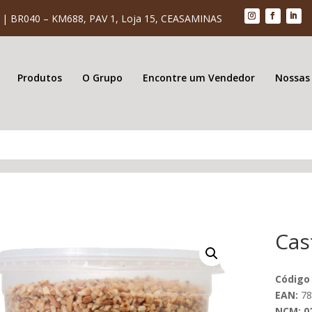
| BR040 – KM688, PAV 1, Loja 15, CEASAMINAS
Produtos
O Grupo
Encontre um Vendedor
Nossas
Cas
Código
EAN:
78
NCM: 0