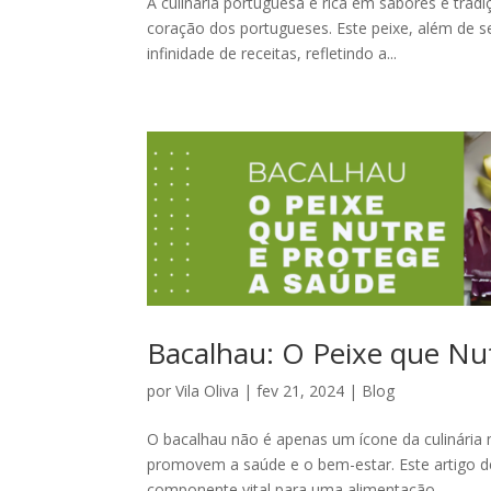
A culinária portuguesa é rica em sabores e tr
coração dos portugueses. Este peixe, além de s
infinidade de receitas, refletindo a...
Bacalhau: O Peixe que Nu
por
Vila Oliva
|
fev 21, 2024
|
Blog
O bacalhau não é apenas um ícone da culinária 
promovem a saúde e o bem-estar. Este artigo d
componente vital para uma alimentação...