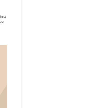
tima
 de