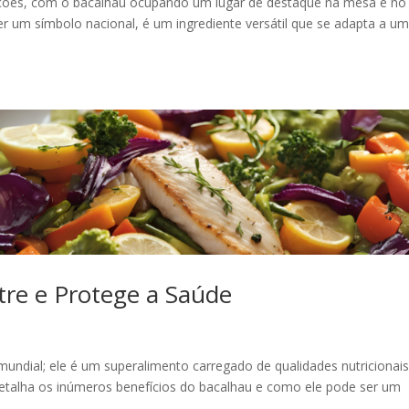
adições, com o bacalhau ocupando um lugar de destaque na mesa e no
er um símbolo nacional, é um ingrediente versátil que se adapta a u
tre e Protege a Saúde
mundial; ele é um superalimento carregado de qualidades nutricionai
etalha os inúmeros benefícios do bacalhau e como ele pode ser um