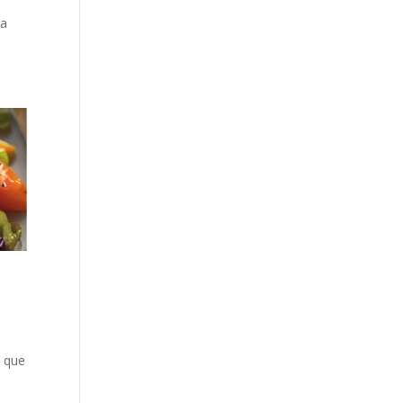
ma
s que